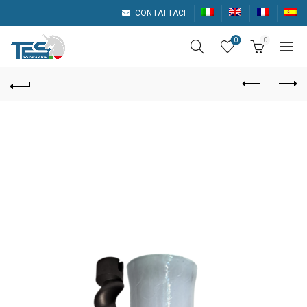
CONTATTACI
0
0