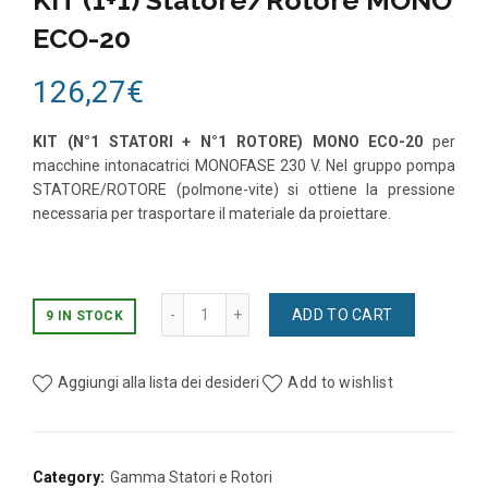
ECO-20
126,27
€
KIT (N°1 STATORI + N°1 ROTORE) MONO ECO-20
per
macchine intonacatrici MONOFASE 230 V. Nel gruppo pompa
STATORE/ROTORE (polmone-vite) si ottiene la pressione
necessaria per trasportare il materiale da proiettare.
KIT (1+1) Statore/Rotore MONO ECO-20 q
ADD TO CART
9 IN STOCK
Aggiungi alla lista dei desideri
Add to wishlist
Category:
Gamma Statori e Rotori