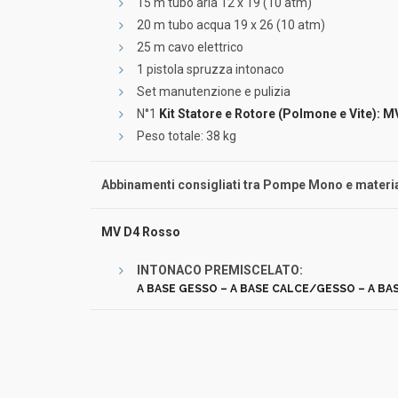
15 m tubo aria 12 x 19 (10 atm)
20 m tubo acqua 19 x 26 (10 atm)
25 m cavo elettrico
1 pistola spruzza intonaco
Set manutenzione e pulizia
N°1
Kit Statore e Rotore (Polmone e Vite): 
Peso totale: 38 kg
Abbinamenti consigliati tra Pompe Mono e materia
MV D4 Rosso
INTONACO PREMISCELATO:
A BASE GESSO – A BASE CALCE/GESSO – A B