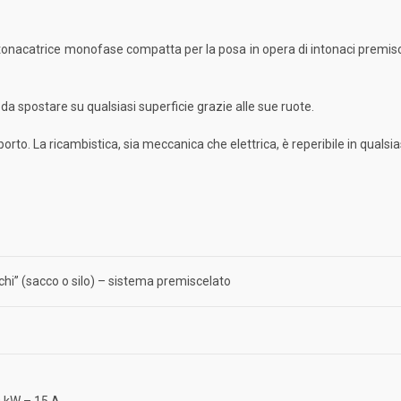
onacatrice monofase compatta per la posa in opera di intonaci premisce
e da spostare su qualsiasi superficie grazie alle sue ruote.
rto. La ricambistica, sia meccanica che elettrica, è reperibile in qualsi
chi” (sacco o silo) – sistema premiscelato
0 kW – 15 A