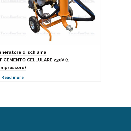
eneratore di schiuma
MAC BETO
IT CEMENTO CELLULARE 230V (1
Read m
ompressore)
Read more