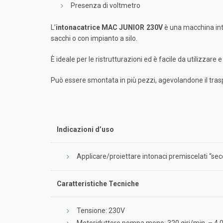
Presenza di voltmetro
L’
intonacatrice MAC JUNIOR 230V
è una macchina int
sacchi o con impianto a silo.
È ideale per le ristrutturazioni ed è facile da utilizzare 
Può essere smontata in più pezzi, agevolandone il traspo
Indicazioni d’uso
Applicare/proiettare intonaci premiscelati “sec
Caratteristiche Tecniche
Tensione: 230V
Motoriduttore pompa mono: 320 giri/min. – 4.