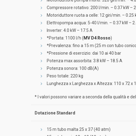
Compressore rotativo: 200 l/min. – 0.37 kW – 2
Motoriduttore ruota a celle: 12 giri/min. – 0.25
Elettropompa acqua: 5-40 l/min. – 0.37 kW – 2
Inverter: 4.0 kW – 17.5 A
*Portata: 1100 l/h (
MV D4 Rosso
)
*Prevalenza: fino a 15 m (25 m con tubo conic
*Pressione di esercizio: dai 10 ai 40 bar
Potenza max assorbita: 3.8 kW – 18.5 A
Potenza sonora: 100 dB(A)
Peso totale: 220 kg
Lunghezza x Larghezza x Altezza: 110 x 72 x 
* I valori possono variare a seconda della qualità e d
Dotazione Standard
15 m tubo malta 25 x 37 (40 atm)