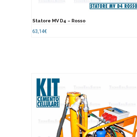
Statore MV D4 – Rosso
63,14
€
Add to cart