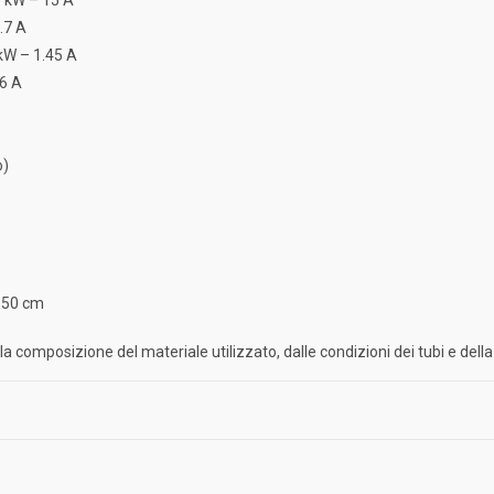
.7 A
 kW – 1.45 A
.6 A
o)
150 cm
ella composizione del materiale utilizzato, dalle condizioni dei tubi e de