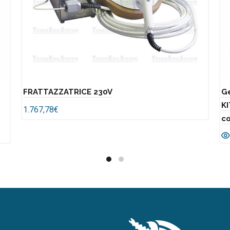
FRATTAZZATRICE 230V
G
K
1.767,78
€
c
Add to cart