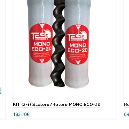
KIT (2+1) Statore/Rotore MONO ECO-20
R
183,10
€
69
Add to cart