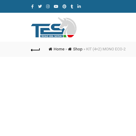
Home
»
Shop
»
KIT (4+2) MONO ECO-2