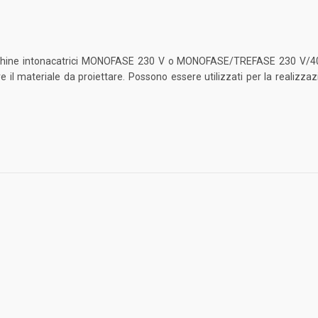
chine intonacatrici MONOFASE 230 V o MONOFASE/TREFASE 230 V/
re il materiale da proiettare. Possono essere utilizzati per la realizza
~18kg *I valori poss