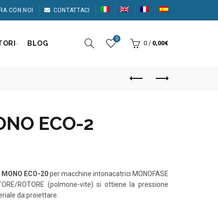
RA CON NOI
CONTATTACI
0
TORI
BLOG
0
/
0,00
€
MONO ECO-2
)
MONO ECO-20
per macchine intonacatrici MONOFASE
ORE/ROTORE (polmone-vite) si ottiene la pressione
riale da proiettare.