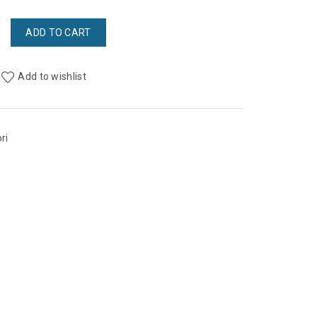
+2) MONO ECO-2 quantity
ADD TO CART
Add to wishlist
ri