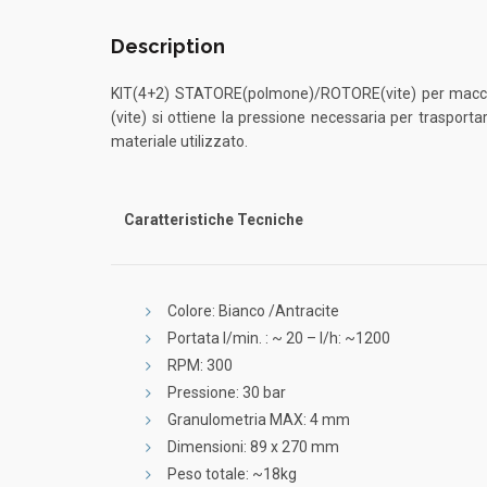
Description
KIT(4+2) STATORE(polmone)/ROTORE(vite) per mac
(vite) si ottiene la pressione necessaria per trasporta
materiale utilizzato.
Caratteristiche Tecniche
Colore: Bianco /Antracite
Portata l/min. : ~ 20 – l/h: ~1200
RPM: 300
Pressione: 30 bar
Granulometria MAX: 4 mm
Dimensioni: 89 x 270 mm
Peso totale: 