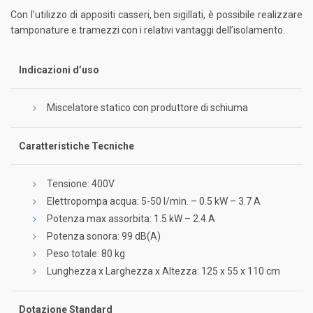
Con l’utilizzo di appositi casseri, ben sigillati, è possibile realizzare
tamponature e tramezzi con i relativi vantaggi dell’isolamento.
Indicazioni d’uso
Miscelatore statico con produttore di schiuma
Caratteristiche Tecniche
Tensione: 400V
Elettropompa acqua: 5-50 l/min. – 0.5 kW – 3.7 A
Potenza max assorbita: 1.5 kW – 2.4 A
Potenza sonora: 99 dB(A)
Peso totale: 80 kg
Lunghezza x Larghezza x Altezza: 125 x 55 x 110 cm
Dotazione Standard