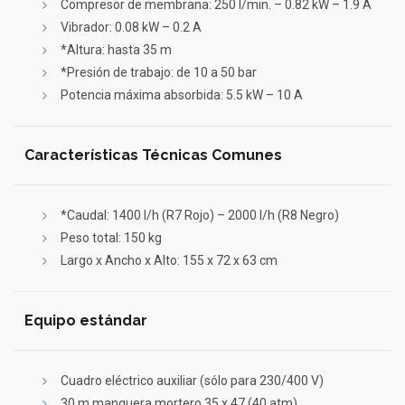
Compresor de membrana: 250 l/min. – 0.82 kW – 1.9 A
Vibrador: 0.08 kW – 0.2 A
*Altura: hasta 35 m
*Presión de trabajo: de 10 a 50 bar
Potencia máxima absorbida: 5.5 kW – 10 A
Características Técnicas Comunes
*Caudal: 1400 l/h (R7 Rojo) – 2000 l/h (R8 Negro)
Peso total: 150 kg
Largo x Ancho x Alto: 155 x 72 x 63 cm
Equipo estándar
Cuadro eléctrico auxiliar (sólo para 230/400 V)
30 m manguera mortero 35 x 47 (40 atm)